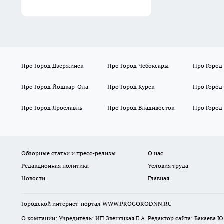
Про Город Дзержинск
Про Город Чебоксары
Про Город
Про Город Йошкар-Ола
Про Город Курск
Про Город
Про Город Ярославль
Про Город Владивосток
Про Город
Обзорные статьи и пресс-релизы
О нас
Редакционная политика
Условия труда
Новости
Главная
Городской интернет-портал WWW.PROGORODNN.RU
О компании: Учредитель: ИП Звеняцкая Е.А. Редактор сайта: Бакаева Ю.