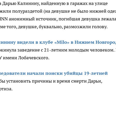
 Дарью Калинину, найденную в гаражах на улице
ужили полураздетой (на девушке не было нижней од
odNN анонимный источник, погибшая девушка лежала
ме того, девушке, буквально, размозжили голову.
инину видели в клубе «Milo» в Нижнем Новгоро
окинула заведение с 21-летним молодым человеком.
ГУ имени Лобачевского.
ледователи начали поиски убийцы 19-летней
обы установить причины и время смерти Дарьи,
ртиза.