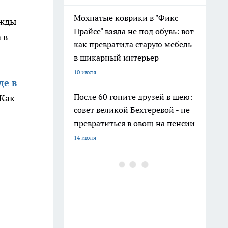
Мохнатые коврики в "Фикс
ежды
Прайсе" взяла не под обувь: вот
 в
как превратила старую мебель
в шикарный интерьер
10 июля
де в
После 60 гоните друзей в шею:
 Как
совет великой Бехтеревой - не
превратиться в овощ на пенсии
14 июля
Гигант с нежной душой: как
создать белоснежную стену
цветов, от которой
невозможно отвести взгляд
13 июля