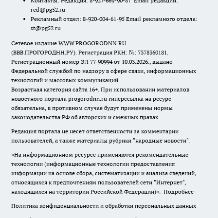
Контакты: Редакция: 8-927-669-90-87 Email редакции:
red@pg52.ru
Рекламный отдел: 8-920-004-61-95 Email рекламного отдела:
st@pg52.ru
Сетевое издание WWW.PROGORODNN.RU
(ВВВ.ПРОГОРОДНН.РУ). Регистрация РКН: №: 7378360181.
Регистрационный номер ЭЛ 77-90994 от 10.03.2026., выдано
Федеральной службой по надзору в сфере связи, информационных
технологий и массовых коммуникаций.
Возрастная категория сайта 16+. При использовании материалов
новостного портала progorodnn.ru гиперссылка на ресурс
обязательна
,
в противном случае будут применены нормы
законодательства РФ об авторских и смежных правах.
Редакция портала не несет ответственности за комментарии
пользователей, а также материалы рубрики "народные новости".
«На информационном ресурсе применяются рекомендательные
технологии (информационные технологии предоставления
информации на основе сбора, систематизации и анализа сведений,
относящихся к предпочтениям пользователей сети "Интернет",
находящихся на территории Российской Федерации)».
Подробнее
Политика конфиденциальности и обработки персональных данных