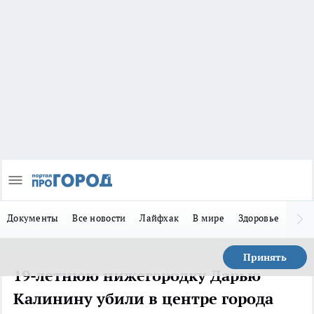
Документы
Все новости
Лайфхак
В мире
Здоровье
Зака
Принять
19-летнюю нижегородку Дарью
Калинину убили в центре города