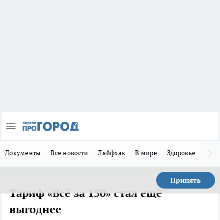
Документы
Все новости
Лайфхак
В мире
Здоровье
Зака
Принять
Тариф «Всё за 150» стал ещё
выгоднее