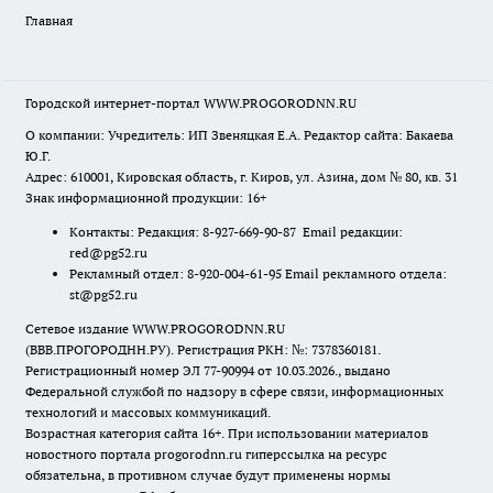
Главная
Городской интернет-портал WWW.PROGORODNN.RU
О компании: Учредитель: ИП Звеняцкая Е.А. Редактор сайта: Бакаева
Ю.Г.
Адрес: 610001, Кировская область, г. Киров, ул. Азина, дом № 80, кв. 31
Знак информационной продукции: 16+
Контакты: Редакция: 8-927-669-90-87 Email редакции:
red@pg52.ru
Рекламный отдел: 8-920-004-61-95 Email рекламного отдела:
st@pg52.ru
Сетевое издание WWW.PROGORODNN.RU
(ВВВ.ПРОГОРОДНН.РУ). Регистрация РКН: №: 7378360181.
Регистрационный номер ЭЛ 77-90994 от 10.03.2026., выдано
Федеральной службой по надзору в сфере связи, информационных
технологий и массовых коммуникаций.
Возрастная категория сайта 16+. При использовании материалов
новостного портала progorodnn.ru гиперссылка на ресурс
обязательна
,
в противном случае будут применены нормы