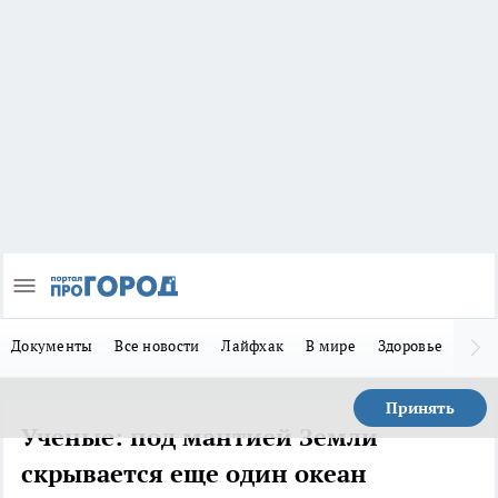
Документы
Все новости
Лайфхак
В мире
Здоровье
Зака
Принять
Ученые: под мантией Земли
скрывается еще один океан