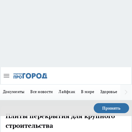
Документы
Все новости
Лайфхак
В мире
Здоровье
Зака
Принять
Плиты перекрытия для крупного
строительства