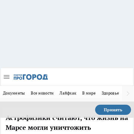
Документы
Все новости
Лайфхак
В мире
Здоровье
Зака
Принять
Астрофизики считают, что жизнь на
Марсе могли уничтожить