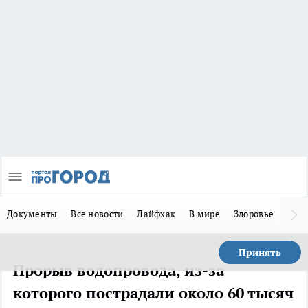
Документы
Все новости
Лайфхак
В мире
Здоровье
Зака
Принять
Прорыв водопровода, из-за
которого пострадали около 60 тысяч