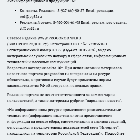
Знак информационной продукции: 16+
Контакты: Редакция: 8-927-669-90-87 Email редакции:
red@pg52.ru
Рекламный отдел: 8-920-004-61-95 Email рекламного отдела:
st@pg52.ru
Сетевое издание WWW.PROGORODNN.RU
(ВВВ.ПРОГОРОДНН.РУ). Регистрация РКН: №: 7378360181.
Регистрационный номер ЭЛ 77-90994 от 10.03.2026., выдано
Федеральной службой по надзору в сфере связи, информационных
технологий и массовых коммуникаций.
Возрастная категория сайта 16+. При использовании материалов
новостного портала progorodnn.ru гиперссылка на ресурс
обязательна
,
в противном случае будут применены нормы
законодательства РФ об авторских и смежных правах.
Редакция портала не несет ответственности за комментарии
пользователей, а также материалы рубрики "народные новости".
«На информационном ресурсе применяются рекомендательные
технологии (информационные технологии предоставления
информации на основе сбора, систематизации и анализа сведений,
относящихся к предпочтениям пользователей сети "Интернет",
находящихся на территории Российской Федерации)».
Подробнее