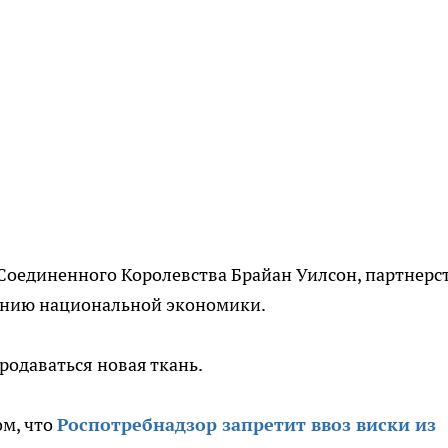
Соединенного Королевства Брайан Уилсон, партнерс
ению национальной экономики.
продаваться новая ткань.
ом, что
Роспотребнадзор запретит ввоз виски из