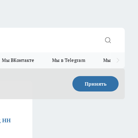
Мы ВКонтакте
Мы в Telegram
Мы в MAX
Принять
д НН