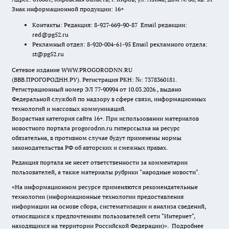
Знак информационной продукции: 16+
Контакты: Редакция: 8-927-669-90-87 Email редакции:
red@pg52.ru
Рекламный отдел: 8-920-004-61-95 Email рекламного отдела:
st@pg52.ru
Сетевое издание WWW.PROGORODNN.RU
(ВВВ.ПРОГОРОДНН.РУ). Регистрация РКН: №: 7378360181.
Регистрационный номер ЭЛ 77-90994 от 10.03.2026., выдано
Федеральной службой по надзору в сфере связи, информационных
технологий и массовых коммуникаций.
Возрастная категория сайта 16+. При использовании материалов
новостного портала progorodnn.ru гиперссылка на ресурс
обязательна
,
в противном случае будут применены нормы
законодательства РФ об авторских и смежных правах.
Редакция портала не несет ответственности за комментарии
пользователей, а также материалы рубрики "народные новости".
«На информационном ресурсе применяются рекомендательные
технологии (информационные технологии предоставления
информации на основе сбора, систематизации и анализа сведений,
относящихся к предпочтениям пользователей сети "Интернет",
находящихся на территории Российской Федерации)».
Подробнее