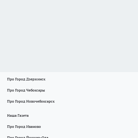
Про Город Дзержинск
Про Город Чебоксары
Про Город Новочебоксарск
Наша Газета
Про Город Иваново
Про Город Йошкар-Ола