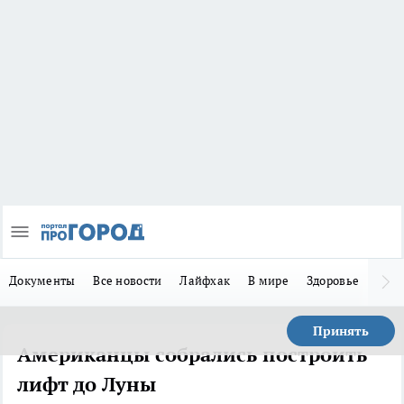
Документы
Все новости
Лайфхак
В мире
Здоровье
Зака
Принять
Американцы собрались построить
лифт до Луны