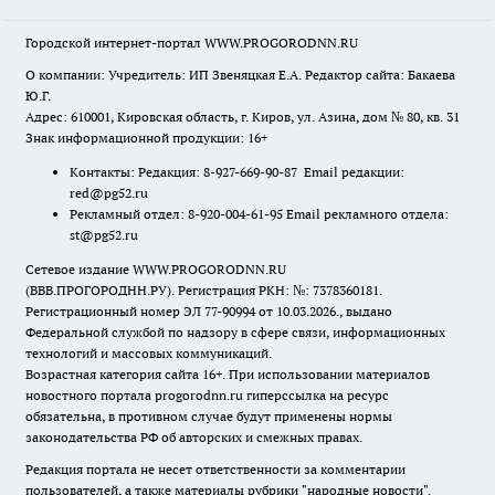
Городской интернет-портал WWW.PROGORODNN.RU
О компании: Учредитель: ИП Звеняцкая Е.А. Редактор сайта: Бакаева
Ю.Г.
Адрес: 610001, Кировская область, г. Киров, ул. Азина, дом № 80, кв. 31
Знак информационной продукции: 16+
Контакты: Редакция: 8-927-669-90-87 Email редакции:
red@pg52.ru
Рекламный отдел: 8-920-004-61-95 Email рекламного отдела:
st@pg52.ru
Сетевое издание WWW.PROGORODNN.RU
(ВВВ.ПРОГОРОДНН.РУ). Регистрация РКН: №: 7378360181.
Регистрационный номер ЭЛ 77-90994 от 10.03.2026., выдано
Федеральной службой по надзору в сфере связи, информационных
технологий и массовых коммуникаций.
Возрастная категория сайта 16+. При использовании материалов
новостного портала progorodnn.ru гиперссылка на ресурс
обязательна
,
в противном случае будут применены нормы
законодательства РФ об авторских и смежных правах.
Редакция портала не несет ответственности за комментарии
пользователей, а также материалы рубрики "народные новости".