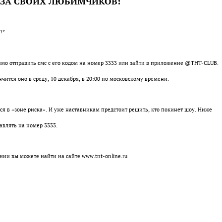
 ЗА СВОИХ ЛЮБИМЧИКОВ!
!*
имо отправить смс с его кодом на номер 3333 или зайти в приложение @ТНТ-CLUB.
ится оно в среду, 10 декабря, в 20:00 по московскому времени.
ся в «зоне риска». И уже наставникам предстоит решить, кто покинет шоу. Ниже
авлять на номер 3333.
и вы можете найти на сайте www.tnt-online.ru