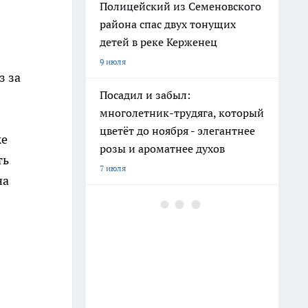
Полицейский из Семеновского
района спас двух тонущих
детей в реке Керженец
9 июля
з за
Посадил и забыл:
многолетник-трудяга, который
цветёт до ноября - элегантнее
же
розы и ароматнее духов
ть
7 июля
на
Мохнатые коврики в "Фикс
Прайсе" взяла не под обувь: вот
как превратила старую мебель
в шикарный интерьер
10 июля