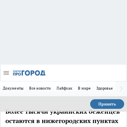
Документы
Все новости
Лайфхак
В мире
Здоровье
Зака
Принять
Более тысячи украинских беженцев
остаются в нижегородских пунктах