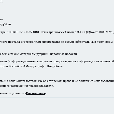
Г.
.ru
@pg52.ru
я РКН: №: 7378360181. Регистрационный номер ЭЛ 77-90994 от 10.03.2026., 
тного портала progorodnn.ru гиперссылка на ресурс обязательна
,
в противном 
елей, а также материалы рубрики "народные новости".
гии (информационные технологии предоставления информации на основе сбор
итории Российской Федерации)».
Подробнее
твии с законодательством РФ об авторском праве и не подлежит использовани
менного разрешения правообладателя.
нимаете условия «
Cоглашения
»