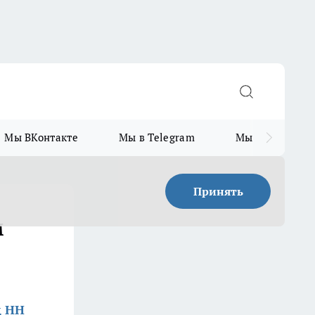
Мы ВКонтакте
Мы в Telegram
Мы в MAX
Принять
м
д НН