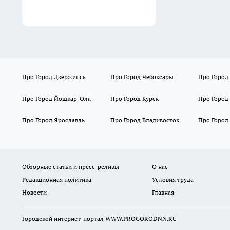
Про Город Дзержинск
Про Город Чебоксары
Про Город
Про Город Йошкар-Ола
Про Город Курск
Про Город
Про Город Ярославль
Про Город Владивосток
Про Город
Обзорные статьи и пресс-релизы
О нас
Редакционная политика
Условия труда
Новости
Главная
Городской интернет-портал WWW.PROGORODNN.RU