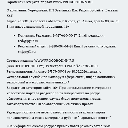
Городской интернет-портал WWW.PROGORODNN.RU
О компании: Учредитель: ИП Звеняцкая Е.А. Редактор сайта: Бакаева
Ю.Г.
Адрес: 610001, Кировская область, г. Киров, ул. Азина, дом № 80, кв. 31
Знак информационной продукции: 16+
Контакты: Редакция: 8-927-669-90-87 Email редакции:
red@pg52.ru
Рекламный отдел: 8-920-004-61-95 Email рекламного отдела:
st@pg52.ru
Сетевое издание WWW.PROGORODNN.RU
(ВВВ.ПРОГОРОДНН.РУ). Регистрация РКН: №: 7378360181.
Регистрационный номер ЭЛ 77-90994 от 10.03.2026., выдано
Федеральной службой по надзору в сфере связи, информационных
технологий и массовых коммуникаций.
Возрастная категория сайта 16+. При использовании материалов
новостного портала progorodnn.ru гиперссылка на ресурс
обязательна
,
в противном случае будут применены нормы
законодательства РФ об авторских и смежных правах.
Редакция портала не несет ответственности за комментарии
пользователей, а также материалы рубрики "народные новости".
«На информационном ресурсе применяются рекомендательные