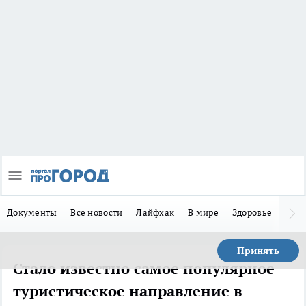
Документы
Все новости
Лайфхак
В мире
Здоровье
Зака
Принять
Стало известно самое популярное
туристическое направление в