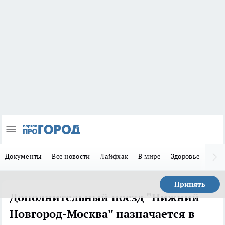
Документы
Все новости
Лайфхак
В мире
Здоровье
Зака
Принять
Дополнительный поезд "Нижний
Новгород-Москва" назначается в