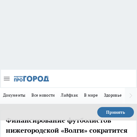
Документы
Все новости
Лайфхак
В мире
Здоровье
Зака
Принять
Финансирование футболистов
нижегородской «Волги» сократится