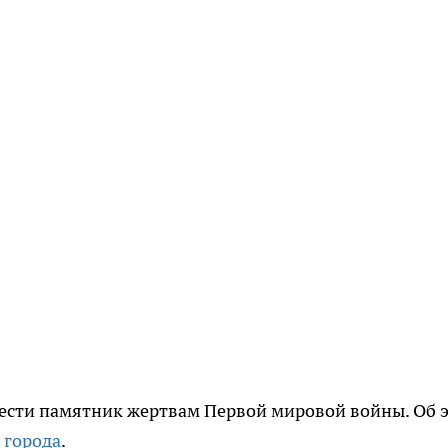
ести памятник жертвам Первой мировой войны. Об 
 города
.