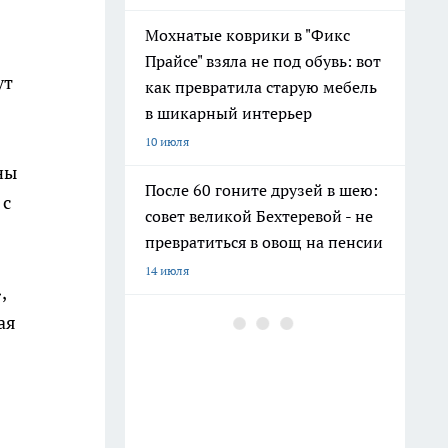
Мохнатые коврики в "Фикс
Прайсе" взяла не под обувь: вот
ут
как превратила старую мебель
в шикарный интерьер
10 июля
ны
После 60 гоните друзей в шею:
 с
совет великой Бехтеревой - не
превратиться в овощ на пенсии
14 июля
,
Гигант с нежной душой: как
ая
создать белоснежную стену
цветов, от которой
невозможно отвести взгляд
13 июля