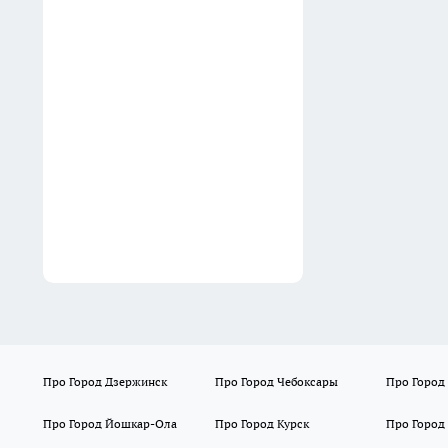
Лучше сгниют на ветке – чем
раздам хоть одно яблоко:
жительница села объяснила,
почему не кормит родню
15:38
Про Город Дзержинск
Про Город Чебоксары
Про Город
Про Город Йошкар-Ола
Про Город Курск
Про Город