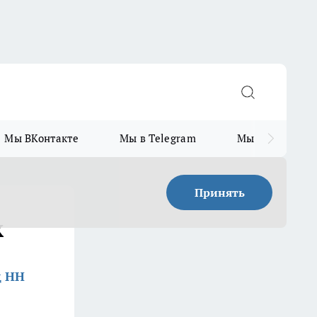
Мы ВКонтакте
Мы в Telegram
Мы в MAX
Принять
к
д НН