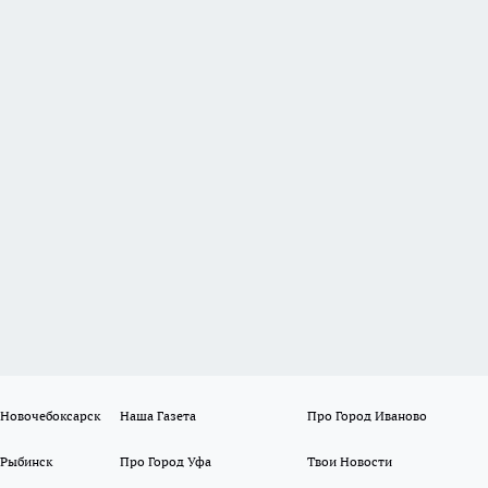
 Новочебоксарск
Наша Газета
Про Город Иваново
 Рыбинск
Про Город Уфа
Твои Новости