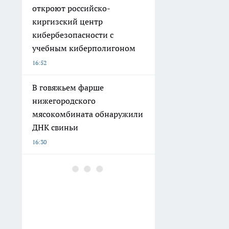
откроют российско-
киргизский центр
кибербезопасности с
учебным киберполигоном
16:52
В говяжьем фарше
нижегородского
мясокомбината обнаружили
ДНК свиньи
16:30
Юный нижегородец,
набравший 300 баллов на
ЕГЭ поступил в "бауманку"
16:19