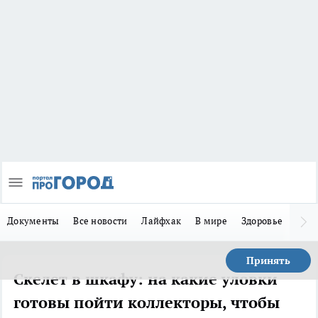
Документы
Все новости
Лайфхак
В мире
Здоровье
Зака
Принять
Скелет в шкафу: на какие уловки
готовы пойти коллекторы, чтобы