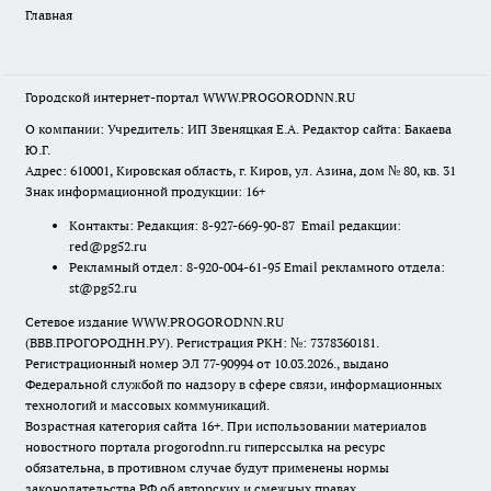
Главная
Городской интернет-портал WWW.PROGORODNN.RU
О компании: Учредитель: ИП Звеняцкая Е.А. Редактор сайта: Бакаева
Ю.Г.
Адрес: 610001, Кировская область, г. Киров, ул. Азина, дом № 80, кв. 31
Знак информационной продукции: 16+
Контакты: Редакция: 8-927-669-90-87 Email редакции:
red@pg52.ru
Рекламный отдел: 8-920-004-61-95 Email рекламного отдела:
st@pg52.ru
Сетевое издание WWW.PROGORODNN.RU
(ВВВ.ПРОГОРОДНН.РУ). Регистрация РКН: №: 7378360181.
Регистрационный номер ЭЛ 77-90994 от 10.03.2026., выдано
Федеральной службой по надзору в сфере связи, информационных
технологий и массовых коммуникаций.
Возрастная категория сайта 16+. При использовании материалов
новостного портала progorodnn.ru гиперссылка на ресурс
обязательна
,
в противном случае будут применены нормы
законодательства РФ об авторских и смежных правах.