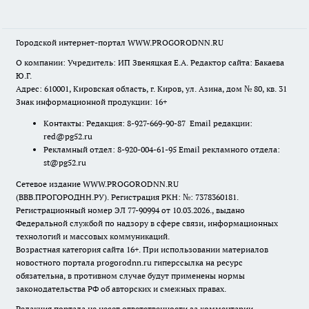
Городской интернет-портал WWW.PROGORODNN.RU
О компании: Учредитель: ИП Звеняцкая Е.А. Редактор сайта: Бакаева
Ю.Г.
Адрес: 610001, Кировская область, г. Киров, ул. Азина, дом № 80, кв. 31
Знак информационной продукции: 16+
Контакты: Редакция: 8-927-669-90-87 Email редакции:
red@pg52.ru
Рекламный отдел: 8-920-004-61-95 Email рекламного отдела:
st@pg52.ru
Сетевое издание WWW.PROGORODNN.RU
(ВВВ.ПРОГОРОДНН.РУ). Регистрация РКН: №: 7378360181.
Регистрационный номер ЭЛ 77-90994 от 10.03.2026., выдано
Федеральной службой по надзору в сфере связи, информационных
технологий и массовых коммуникаций.
Возрастная категория сайта 16+. При использовании материалов
новостного портала progorodnn.ru гиперссылка на ресурс
обязательна
,
в противном случае будут применены нормы
законодательства РФ об авторских и смежных правах.
Редакция портала не несет ответственности за комментарии