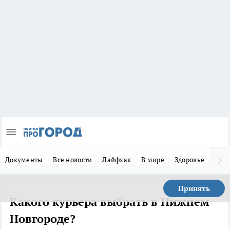
Документы
Все новости
Лайфхак
В мире
Здоровье
Зака
Принять
Какого курьера выбрать в Нижнем
Новгороде?