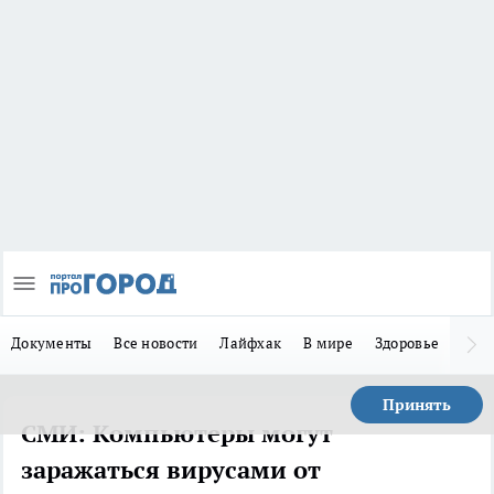
Документы
Все новости
Лайфхак
В мире
Здоровье
Зака
Принять
СМИ: Компьютеры могут
заражаться вирусами от