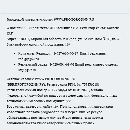
Городской интернет-портал WWW.PROGORODNN.RU
О компании: Учредитель: ИП Звеняцкая Е.А. Редактор сайта: Бакаева
Ю.Г.
Адрес: 610001, Кировская область, г. Киров, ул. Азина, дом № 80, кв. 31
Знак информационной продукции: 16+
Контакты: Редакция: 8-927-669-90-87 Email редакции:
red@pg52.ru
Рекламный отдел: 8-920-004-61-95 Email рекламного отдела:
st@pg52.ru
Сетевое издание WWW.PROGORODNN.RU
(ВВВ.ПРОГОРОДНН.РУ). Регистрация РКН: №: 7378360181.
Регистрационный номер ЭЛ 77-90994 от 10.03.2026., выдано
Федеральной службой по надзору в сфере связи, информационных
технологий и массовых коммуникаций.
Возрастная категория сайта 16+. При использовании материалов
новостного портала progorodnn.ru гиперссылка на ресурс
обязательна
,
в противном случае будут применены нормы
законодательства РФ об авторских и смежных правах.