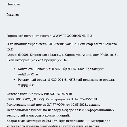
Новости
Главная
Городской интернет-портал WWW.PROGORODNN.RU
О компании: Учредитель: ИП Звеняцкая Е.А. Редактор сайта: Бакаева
Ю.Г.
Адрес: 610001, Кировская область, г. Киров, ул. Азина, дом № 80, кв. 31
Знак информационной продукции: 16+
Контакты: Редакция: 8-927-669-90-87 Email редакции:
red@pg52.ru
Рекламный отдел: 8-920-004-61-95 Email рекламного отдела:
st@pg52.ru
Сетевое издание WWW.PROGORODNN.RU
(ВВВ.ПРОГОРОДНН.РУ). Регистрация РКН: №: 7378360181.
Регистрационный номер ЭЛ 77-90994 от 10.03.2026., выдано
Федеральной службой по надзору в сфере связи, информационных
технологий и массовых коммуникаций.
Возрастная категория сайта 16+. При использовании материалов
новостного портала progorodnn.ru гиперссылка на ресурс