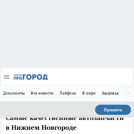
Документы
Все новости
Лайфхак
В мире
Здоровье
Зака
Принять
Самые качественные автозапчасти
в Нижнем Новгороде