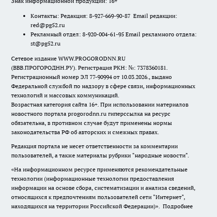
Знак информационной продукции: 16+
Контакты: Редакция: 8-927-669-90-87 Email редакции:
red@pg52.ru
Рекламный отдел: 8-920-004-61-95 Email рекламного отдела:
st@pg52.ru
Сетевое издание WWW.PROGORODNN.RU
(ВВВ.ПРОГОРОДНН.РУ). Регистрация РКН: №: 7378360181.
Регистрационный номер ЭЛ 77-90994 от 10.03.2026., выдано
Федеральной службой по надзору в сфере связи, информационных
технологий и массовых коммуникаций.
Возрастная категория сайта 16+. При использовании материалов
новостного портала progorodnn.ru гиперссылка на ресурс
обязательна
,
в противном случае будут применены нормы
законодательства РФ об авторских и смежных правах.
Редакция портала не несет ответственности за комментарии
пользователей, а также материалы рубрики "народные новости".
«На информационном ресурсе применяются рекомендательные
технологии (информационные технологии предоставления
информации на основе сбора, систематизации и анализа сведений,
относящихся к предпочтениям пользователей сети "Интернет",
находящихся на территории Российской Федерации)».
Подробнее