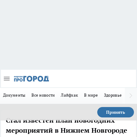
Документы
Все новости
Лайфхак
В мире
Здоровье
Зака
Принять
Стал известен план новогодних
мероприятий в Нижнем Новгороде