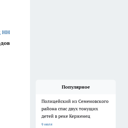
д НН
одов
Популярное
Полицейский из Семеновского
района спас двух тонущих
детей в реке Керженец
9 июля