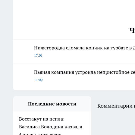
Ч
Нижегородка сломала копчик на турбазе в 
17:01
Пьяная компания устроила непристойное с
11:09
Последние новости
Комментарии н
Восстанут из пепла:
Василиса Володина назвала
4 знака, кого ждет