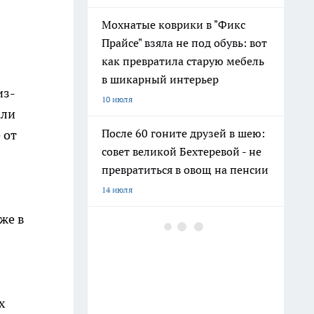
Мохнатые коврики в "Фикс
Прайсе" взяла не под обувь: вот
как превратила старую мебель
в шикарный интерьер
из-
10 июля
али
После 60 гоните друзей в шею:
 от
совет великой Бехтеревой - не
превратиться в овощ на пенсии
14 июля
же в
Гигант с нежной душой: как
создать белоснежную стену
цветов, от которой
невозможно отвести взгляд
13 июля
х