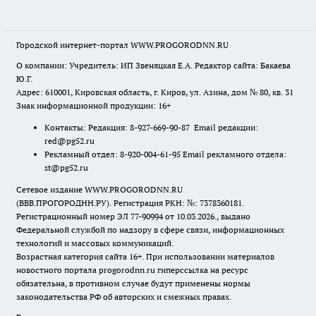
Городской интернет-портал WWW.PROGORODNN.RU
О компании: Учредитель: ИП Звеняцкая Е.А. Редактор сайта: Бакаева
Ю.Г.
Адрес: 610001, Кировская область, г. Киров, ул. Азина, дом № 80, кв. 31
Знак информационной продукции: 16+
Контакты: Редакция: 8-927-669-90-87 Email редакции:
red@pg52.ru
Рекламный отдел: 8-920-004-61-95 Email рекламного отдела:
st@pg52.ru
Сетевое издание WWW.PROGORODNN.RU
(ВВВ.ПРОГОРОДНН.РУ). Регистрация РКН: №: 7378360181.
Регистрационный номер ЭЛ 77-90994 от 10.03.2026., выдано
Федеральной службой по надзору в сфере связи, информационных
технологий и массовых коммуникаций.
Возрастная категория сайта 16+. При использовании материалов
новостного портала progorodnn.ru гиперссылка на ресурс
обязательна
,
в противном случае будут применены нормы
законодательства РФ об авторских и смежных правах.