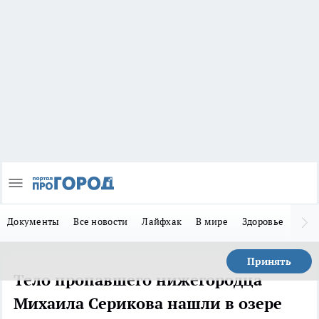
Документы
Все новости
Лайфхак
В мире
Здоровье
Зака
Принять
Тело пропавшего нижегородца
Михаила Серикова нашли в озере