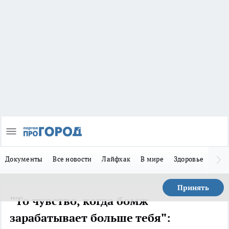
Документы
Все новости
Лайфхак
В мире
Здоровье
Зака
Принять
"То чувство, когда бомж
зарабатывает больше тебя":