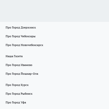
Про Город Дзержинск
Про Город Чебоксары
Про Город Новочебоксарск
Наша Газета
Про Город Иваново
Про Город Йошкар-Ола
Про Город Курск
Про Город Рыбинск
Про Город Уфа