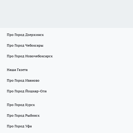
Про Город Дзержинск
Про Город Чебоксары
Про Город Новочебоксарск
Наша Газета
Про Город Иваново
Про Город Йошкар-Ола
Про Город Курск
Про Город Рыбинск
Про Город Уфа