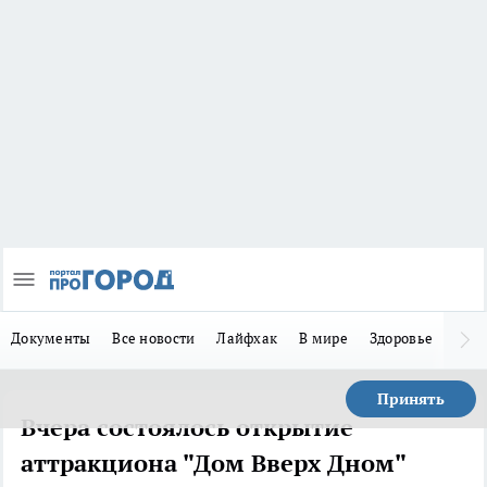
Документы
Все новости
Лайфхак
В мире
Здоровье
Зака
Принять
Вчера состоялось открытие
аттракциона "Дом Вверх Дном"