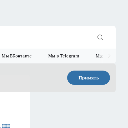
Мы ВКонтакте
Мы в Telegram
Мы в MAX
Принять
а
д НН