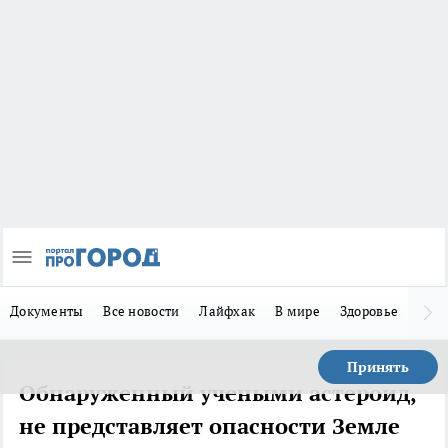
Документы
Все новости
Лайфхак
В мире
Здоровье
Зака
Принять
Обнаруженный учеными астероид,
не представляет опасности Земле