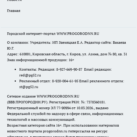
Главная
Городской интернет-портал WWW.PROGORODNN.RU
О компании: Учредитель: ИП Звеняцкая Е.А. Редактор сайта: Бакаева
Ю.Г.
Адрес: 610001, Кировская область, г. Киров, ул. Азина, дом № 80, кв. 31
Знак информационной продукции: 16+
Контакты: Редакция: 8-927-669-90-87 Email редакции:
red@pg52.ru
Рекламный отдел: 8-920-004-61-95 Email рекламного отдела:
st@pg52.ru
Сетевое издание WWW.PROGORODNN.RU
(ВВВ.ПРОГОРОДНН.РУ). Регистрация РКН: №: 7378360181.
Регистрационный номер ЭЛ 77-90994 от 10.03.2026., выдано
Федеральной службой по надзору в сфере связи, информационных
технологий и массовых коммуникаций.
Возрастная категория сайта 16+. При использовании материалов
новостного портала progorodnn.ru гиперссылка на ресурс
обязательна
,
в противном случае будут применены нормы