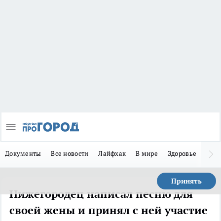
Документы
Все новости
Лайфхак
В мире
Здоровье
Зака
Принять
Нижегородец написал песню для
своей жены и принял с ней участие