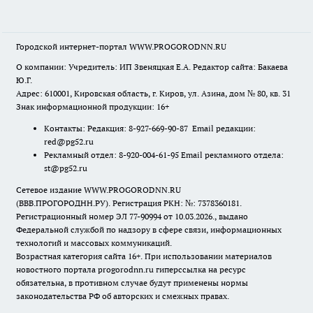
Городской интернет-портал WWW.PROGORODNN.RU
О компании: Учредитель: ИП Звеняцкая Е.А. Редактор сайта: Бакаева
Ю.Г.
Адрес: 610001, Кировская область, г. Киров, ул. Азина, дом № 80, кв. 31
Знак информационной продукции: 16+
Контакты: Редакция: 8-927-669-90-87 Email редакции:
red@pg52.ru
Рекламный отдел: 8-920-004-61-95 Email рекламного отдела:
st@pg52.ru
Сетевое издание WWW.PROGORODNN.RU
(ВВВ.ПРОГОРОДНН.РУ). Регистрация РКН: №: 7378360181.
Регистрационный номер ЭЛ 77-90994 от 10.03.2026., выдано
Федеральной службой по надзору в сфере связи, информационных
технологий и массовых коммуникаций.
Возрастная категория сайта 16+. При использовании материалов
новостного портала progorodnn.ru гиперссылка на ресурс
обязательна
,
в противном случае будут применены нормы
законодательства РФ об авторских и смежных правах.