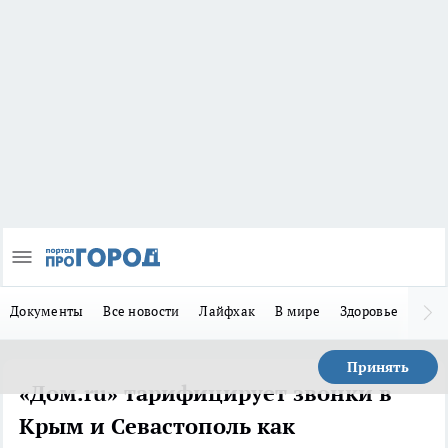
Документы
Все новости
Лайфхак
В мире
Здоровье
Зака
Принять
«Дом.ru» тарифицирует звонки в
Крым и Севастополь как