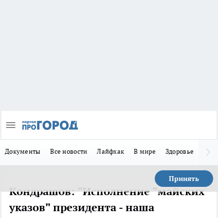
Документы
Все новости
Лайфхак
В мире
Здоровье
Зака
Принять
Кондрашов: "Исполнение "майских
указов" президента - наша