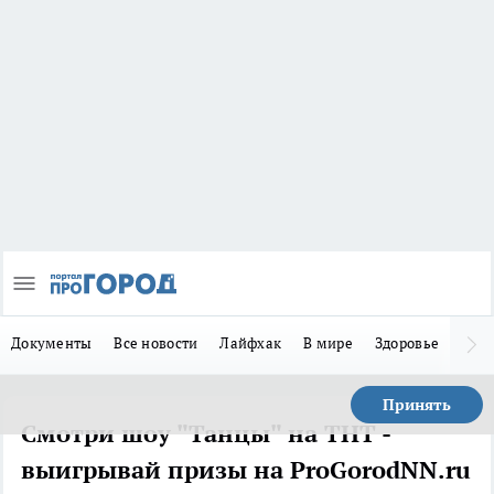
Документы
Все новости
Лайфхак
В мире
Здоровье
Зака
Принять
Смотри шоу "Танцы" на ТНТ -
выигрывай призы на ProGorodNN.ru