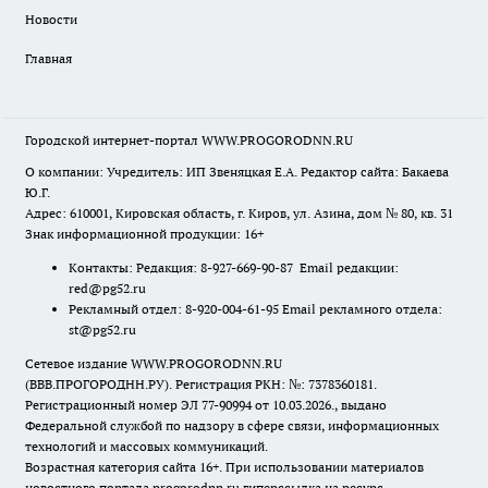
Новости
Главная
Городской интернет-портал WWW.PROGORODNN.RU
О компании: Учредитель: ИП Звеняцкая Е.А. Редактор сайта: Бакаева
Ю.Г.
Адрес: 610001, Кировская область, г. Киров, ул. Азина, дом № 80, кв. 31
Знак информационной продукции: 16+
Контакты: Редакция: 8-927-669-90-87 Email редакции:
red@pg52.ru
Рекламный отдел: 8-920-004-61-95 Email рекламного отдела:
st@pg52.ru
Сетевое издание WWW.PROGORODNN.RU
(ВВВ.ПРОГОРОДНН.РУ). Регистрация РКН: №: 7378360181.
Регистрационный номер ЭЛ 77-90994 от 10.03.2026., выдано
Федеральной службой по надзору в сфере связи, информационных
технологий и массовых коммуникаций.
Возрастная категория сайта 16+. При использовании материалов
новостного портала progorodnn.ru гиперссылка на ресурс