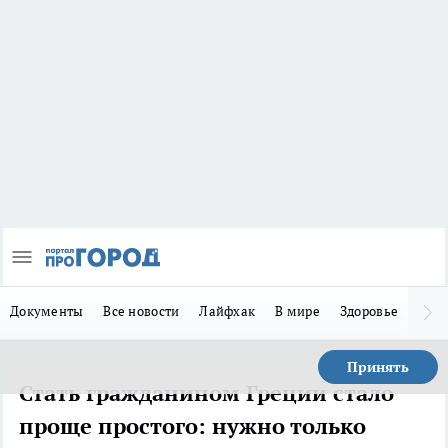
Документы
Все новости
Лайфхак
В мире
Здоровье
Зака
Принять
Стать гражданином Греции стало
проще простого: нужно только