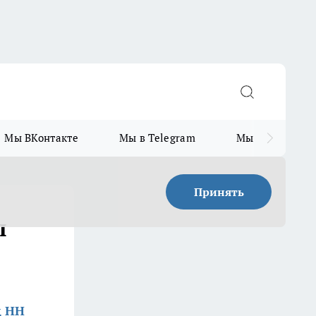
Мы ВКонтакте
Мы в Telegram
Мы в MAX
Принять
ы
д НН