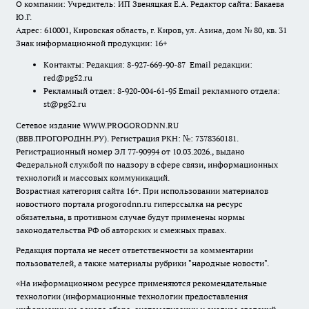
О компании: Учредитель: ИП Звеняцкая Е.А. Редактор сайта: Бакаева
Ю.Г.
Адрес: 610001, Кировская область, г. Киров, ул. Азина, дом № 80, кв. 31
Знак информационной продукции: 16+
Контакты: Редакция: 8-927-669-90-87 Email редакции:
red@pg52.ru
Рекламный отдел: 8-920-004-61-95 Email рекламного отдела:
st@pg52.ru
Сетевое издание WWW.PROGORODNN.RU
(ВВВ.ПРОГОРОДНН.РУ). Регистрация РКН: №: 7378360181.
Регистрационный номер ЭЛ 77-90994 от 10.03.2026., выдано
Федеральной службой по надзору в сфере связи, информационных
технологий и массовых коммуникаций.
Возрастная категория сайта 16+. При использовании материалов
новостного портала progorodnn.ru гиперссылка на ресурс
обязательна
,
в противном случае будут применены нормы
законодательства РФ об авторских и смежных правах.
Редакция портала не несет ответственности за комментарии
пользователей, а также материалы рубрики "народные новости".
«На информационном ресурсе применяются рекомендательные
технологии (информационные технологии предоставления