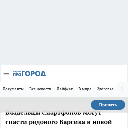
Документы
Все новости
Лайфхак
В мире
Здоровье
Зака
Принять
Владельцы смартфонов могут
спасти рядового Барсика в новой