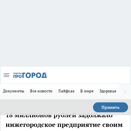
Документы
Все новости
Лайфхак
В мире
Здоровье
Зака
Принять
18 миллионов рублей задолжало
нижегородское предприятие своим