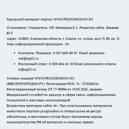
Городской интернет-портал WWW.PROGORODNN.RU
О компании: Учредитель: ИП Звеняцкая Е.А. Редактор сайта: Бакаева
Ю.Г.
Адрес: 610001, Кировская область, г. Киров, ул. Азина, дом № 80, кв. 31
Знак информационной продукции: 16+
Контакты: Редакция: 8-927-669-90-87 Email редакции:
red@pg52.ru
Рекламный отдел: 8-920-004-61-95 Email рекламного отдела:
st@pg52.ru
Сетевое издание WWW.PROGORODNN.RU
(ВВВ.ПРОГОРОДНН.РУ). Регистрация РКН: №: 7378360181.
Регистрационный номер ЭЛ 77-90994 от 10.03.2026., выдано
Федеральной службой по надзору в сфере связи, информационных
технологий и массовых коммуникаций.
Возрастная категория сайта 16+. При использовании материалов
новостного портала progorodnn.ru гиперссылка на ресурс
обязательна
,
в противном случае будут применены нормы
законодательства РФ об авторских и смежных правах.