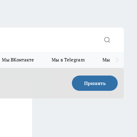
Мы ВКонтакте
Мы в Telegram
Мы в MAX
Принять