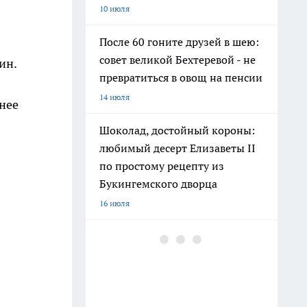
10 июля
После 60 гоните друзей в шею:
совет великой Бехтеревой - не
ин.
превратиться в овощ на пенсии
14 июля
нее
Шоколад, достойный короны:
любимый десерт Елизаветы II
по простому рецепту из
Букингемского дворца
16 июля
Гигант с нежной душой: как
создать белоснежную стену
цветов, от которой
невозможно отвести взгляд