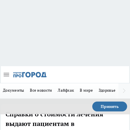
Документы
Все новости
Лайфхак
В мире
Здоровье
Зака
Принять
Справки о стоимости лечения
выдают пациентам в