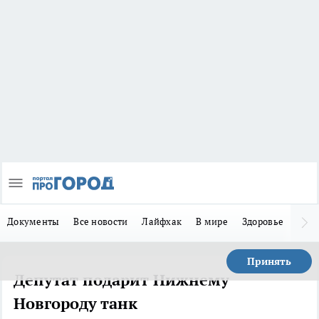
Документы
Все новости
Лайфхак
В мире
Здоровье
Зака
Принять
Депутат подарит Нижнему
Новгороду танк