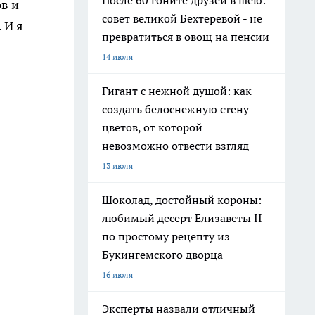
После 60 гоните друзей в шею:
в и
совет великой Бехтеревой - не
 И я
превратиться в овощ на пенсии
14 июля
Гигант с нежной душой: как
создать белоснежную стену
цветов, от которой
невозможно отвести взгляд
13 июля
Шоколад, достойный короны:
любимый десерт Елизаветы II
по простому рецепту из
Букингемского дворца
16 июля
Эксперты назвали отличный