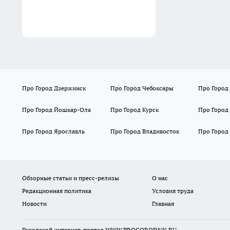
Про Город Дзержинск
Про Город Чебоксары
Про Город
Про Город Йошкар-Ола
Про Город Курск
Про Город
Про Город Ярославль
Про Город Владивосток
Про Город
Обзорные статьи и пресс-релизы
О нас
Редакционная политика
Условия труда
Новости
Главная
Городской интернет-портал WWW.PROGORODNN.RU