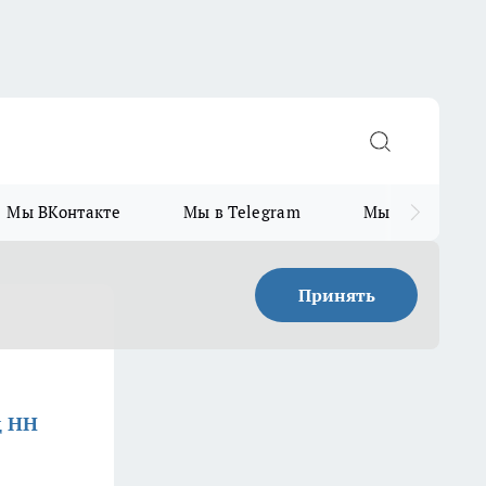
Мы ВКонтакте
Мы в Telegram
Мы в MAX
Принять
д НН