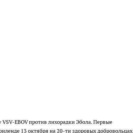
у VSV-EBOV против лихорадки Эбола. Первые
иленде 13 октября на 20-ти здоровых добровольцах