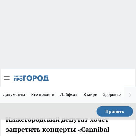
Документы
Все новости
Лайфхак
В мире
Здоровье
Зака
Принять
Нижегородский депутат хочет
запретить концерты «Cannibal