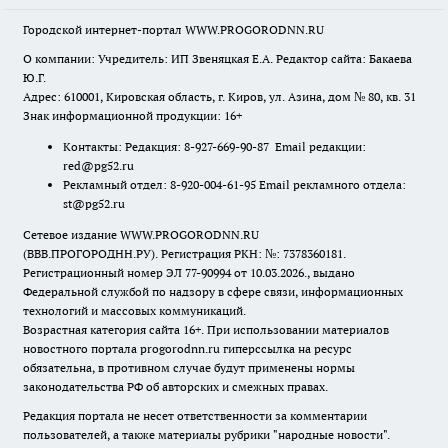
Городской интернет-портал WWW.PROGORODNN.RU
О компании: Учредитель: ИП Звеняцкая Е.А. Редактор сайта: Бакаева
Ю.Г.
Адрес: 610001, Кировская область, г. Киров, ул. Азина, дом № 80, кв. 31
Знак информационной продукции: 16+
Контакты: Редакция: 8-927-669-90-87 Email редакции:
red@pg52.ru
Рекламный отдел: 8-920-004-61-95 Email рекламного отдела:
st@pg52.ru
Сетевое издание WWW.PROGORODNN.RU
(ВВВ.ПРОГОРОДНН.РУ). Регистрация РКН: №: 7378360181.
Регистрационный номер ЭЛ 77-90994 от 10.03.2026., выдано
Федеральной службой по надзору в сфере связи, информационных
технологий и массовых коммуникаций.
Возрастная категория сайта 16+. При использовании материалов
новостного портала progorodnn.ru гиперссылка на ресурс
обязательна
,
в противном случае будут применены нормы
законодательства РФ об авторских и смежных правах.
Редакция портала не несет ответственности за комментарии
пользователей, а также материалы рубрики "народные новости".