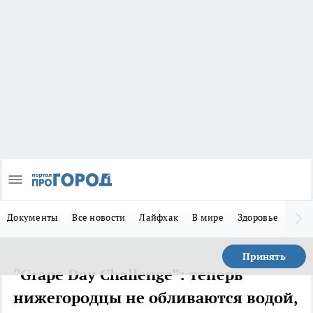
Документы
Все новости
Лайфхак
В мире
Здоровье
Зака
Принять
"Grape Day Challenge": теперь
нижегородцы не обливаются водой,