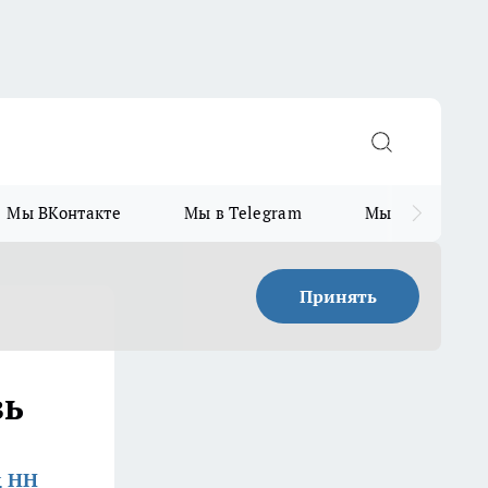
Мы ВКонтакте
Мы в Telegram
Мы в MAX
Принять
зь
д НН