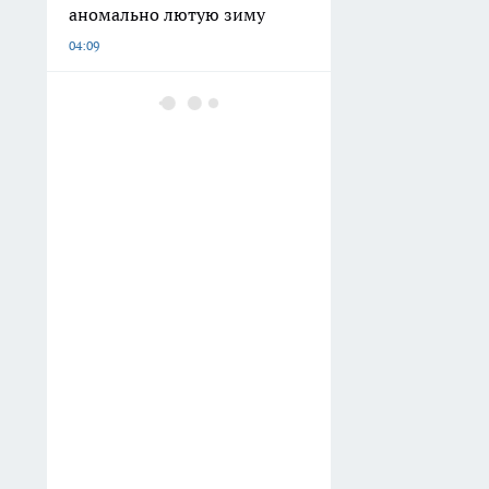
аномально лютую зиму
04:09
Обнаружила в «Магните»
офигенный кофе за
копейки: открываю пачку —
и кухня превращается в
венское кафе
03:02
Не куст, а малиновый
фонтан: обрезаю ветки по
соболевской технике и
собираю до 10 кг ягод
02:32