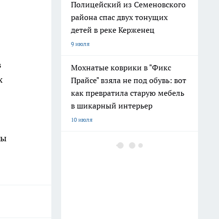
Полицейский из Семеновского
района спас двух тонущих
детей в реке Керженец
9 июля
в
Мохнатые коврики в "Фикс
х
Прайсе" взяла не под обувь: вот
как превратила старую мебель
в шикарный интерьер
10 июля
бы
После 60 гоните друзей в шею:
совет великой Бехтеревой - не
превратиться в овощ на пенсии
14 июля
Гигант с нежной душой: как