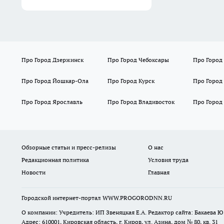
Про Город Дзержинск
Про Город Чебоксары
Про Город
Про Город Йошкар-Ола
Про Город Курск
Про Город
Про Город Ярославль
Про Город Владивосток
Про Город
Обзорные статьи и пресс-релизы
О нас
Редакционная политика
Условия труда
Новости
Главная
Городской интернет-портал WWW.PROGORODNN.RU
О компании: Учредитель: ИП Звеняцкая Е.А. Редактор сайта: Бакаева Ю.
Адрес: 610001, Кировская область, г. Киров, ул. Азина, дом № 80, кв. 31