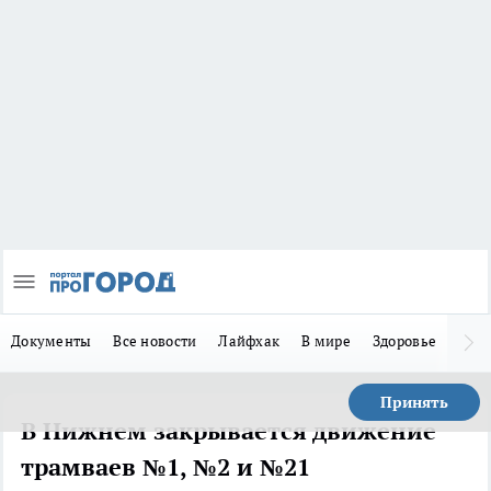
Документы
Все новости
Лайфхак
В мире
Здоровье
Зака
Принять
В Нижнем закрывается движение
трамваев №1, №2 и №21