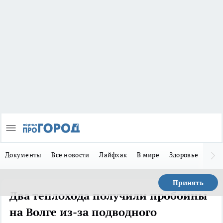
Документы
Все новости
Лайфхак
В мире
Здоровье
Зака
Принять
Два теплохода получили пробоины
на Волге из-за подводного