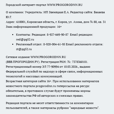
Городской интернет-портал WWW.PROGORODNN.RU
О компании: Учредитель: ИП Звеняцкая Е.А. Редактор сайта: Бакаева
Ю.Г.
Адрес: 610001, Кировская область, г. Киров, ул. Азина, дом № 80, кв. 31
Знак информационной продукции: 16+
Контакты: Редакция: 8-927-669-90-87 Email редакции:
red@pg52.ru
Рекламный отдел: 8-920-004-61-95 Email рекламного отдела:
st@pg52.ru
Сетевое издание WWW.PROGORODNN.RU
(ВВВ.ПРОГОРОДНН.РУ). Регистрация РКН: №: 7378360181.
Регистрационный номер ЭЛ 77-90994 от 10.03.2026., выдано
Федеральной службой по надзору в сфере связи, информационных
технологий и массовых коммуникаций.
Возрастная категория сайта 16+. При использовании материалов
новостного портала progorodnn.ru гиперссылка на ресурс
обязательна
,
в противном случае будут применены нормы
законодательства РФ об авторских и смежных правах.
Редакция портала не несет ответственности за комментарии
пользователей, а также материалы рубрики "народные новости".