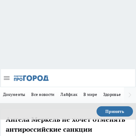
Документы
Все новости
Лайфхак
В мире
Здоровье
Зака
Принять
Ангела Меркель не хочет отменять
антироссийские санкции