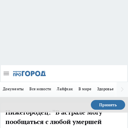
Документы
Все новости
Лайфхак
В мире
Здоровье
Зака
Принять
Нижегородец: "В астрале могу
пообщаться с любой умершей