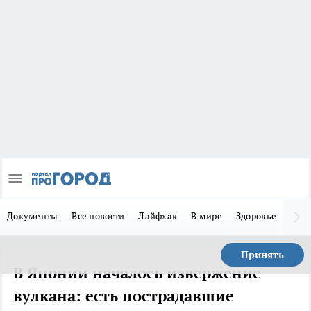
Документы
Все новости
Лайфхак
В мире
Здоровье
Зака
Принять
В Японии началось извержение
вулкана: есть пострадавшие