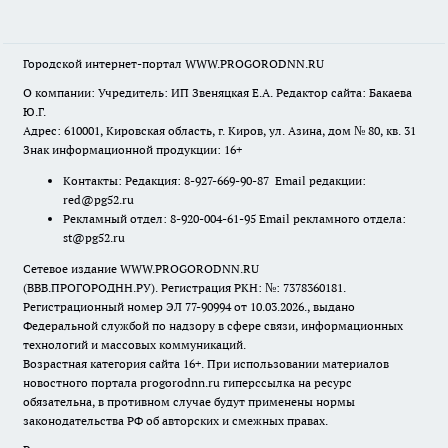
Городской интернет-портал WWW.PROGORODNN.RU
О компании: Учредитель: ИП Звеняцкая Е.А. Редактор сайта: Бакаева
Ю.Г.
Адрес: 610001, Кировская область, г. Киров, ул. Азина, дом № 80, кв. 31
Знак информационной продукции: 16+
Контакты: Редакция: 8-927-669-90-87 Email редакции:
red@pg52.ru
Рекламный отдел: 8-920-004-61-95 Email рекламного отдела:
st@pg52.ru
Сетевое издание WWW.PROGORODNN.RU
(ВВВ.ПРОГОРОДНН.РУ). Регистрация РКН: №: 7378360181.
Регистрационный номер ЭЛ 77-90994 от 10.03.2026., выдано
Федеральной службой по надзору в сфере связи, информационных
технологий и массовых коммуникаций.
Возрастная категория сайта 16+. При использовании материалов
новостного портала progorodnn.ru гиперссылка на ресурс
обязательна
,
в противном случае будут применены нормы
законодательства РФ об авторских и смежных правах.