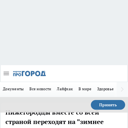
Документы
Все новости
Лайфхак
В мире
Здоровье
Зака
Принять
Нижегородцы вместе со всей
страной переходят на "зимнее