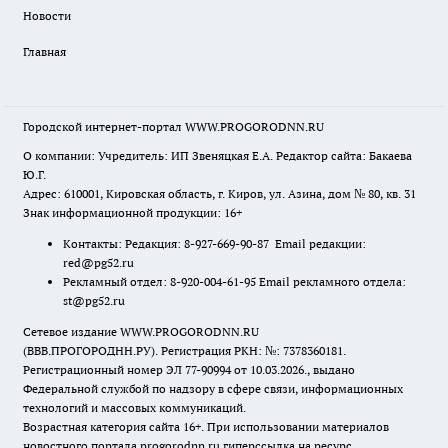
Новости
Главная
Городской интернет-портал WWW.PROGORODNN.RU
О компании: Учредитель: ИП Звеняцкая Е.А. Редактор сайта: Бакаева
Ю.Г.
Адрес: 610001, Кировская область, г. Киров, ул. Азина, дом № 80, кв. 31
Знак информационной продукции: 16+
Контакты: Редакция: 8-927-669-90-87 Email редакции:
red@pg52.ru
Рекламный отдел: 8-920-004-61-95 Email рекламного отдела:
st@pg52.ru
Сетевое издание WWW.PROGORODNN.RU
(ВВВ.ПРОГОРОДНН.РУ). Регистрация РКН: №: 7378360181.
Регистрационный номер ЭЛ 77-90994 от 10.03.2026., выдано
Федеральной службой по надзору в сфере связи, информационных
технологий и массовых коммуникаций.
Возрастная категория сайта 16+. При использовании материалов
новостного портала progorodnn.ru гиперссылка на ресурс